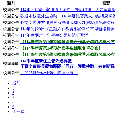
類別
標題
校園公告
114年9月24日 辦理清大場次「外籍碩博士人才留臺
校園公告
歡迎本校境外生協助「114年度旅宿業人力結構及勞
校園公告
外交部辦理友邦貝里斯提供我國人赴貝就讀英語課程
校園公告
114年9月20日（星期六）教育部於新竹市舉辦接
校園公告
114年度兩岸青年學生公民新聞研習營
校園公告
【114學年度第1學期國際產學合作專班錄取名單公
校園公告
【114學年度第1學期外國學生錄取名單公布】
校園公告
【114學年度第1學期國際專修部秋季班錄取名單公
114學年度新任主管佈達典禮
校園新聞
王育文董事長勗勉團隊「同行」迎戰挑戰、共創新局
校園公告
「2025佛光盃外籍生表演比賽」
最前
5
6
7
8
9
上一頁