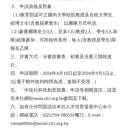
３、申請資格及對象：
１
教育部認可之國內大學校院教授及在校大學生、
(
)
碩博士生
含應屆畢業生
，以團隊方式申請。
(
)
２
參賽團隊至少
人，至多
人
教授
人、學生
人為
(
)
3
7
(
2
5
限
組隊參加，可跨校跨系所，每人
含教授及學生
限
)
(
)
報名乙隊。
三、評審方式：分書面審查、初賽及決賽三階段進
行。
四、申請期間：
年
月
日起至
年
月
日止。
2026
4
10
2026
9
1
以電子郵件收到時間為憑，逾期不受理。
(
)
五、「中技社科技創意競賽」申請等相關資訊，請逕
至本社網站
參閱及下載。
www.ctci.org.tw
六、如有任何問題請洽本社人才培育發展中心余小
姐；聯絡電話：
分機
；
：
(02)2704-9805
72
E-mail
competition@email.ctci.org.tw