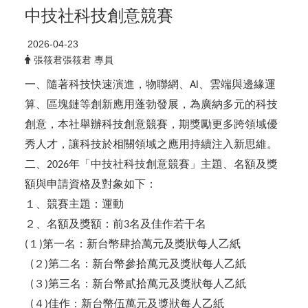
中技社科技創意競賽
2026-04-23
張筱君張筱君 專員
一、隨著科技快速演進，物聯網、
、雲端與邊緣運
Al
算、區塊鏈等創新應用蓬勃發展，為廣納多元的科技
創意，本社舉辦科技創意競賽，期獎勵更多跨領域優
秀人才，讓科技於相關領域之應用持續注入新思維。
二、
年「中技社科技創意競賽」主題、名額及獎
2026
額與申請資格及對象如下：
１、競賽主題：運動
２、名額及獎額：前
名及佳作若干名
3
１
第一名：新台幣肆拾萬元及獎狀每人乙紙
(
)
２
第二名：新台幣參拾萬元及獎狀每人乙紙
(
)
３
第三名：新台幣貳拾萬元及獎狀每人乙紙
(
)
４
佳作：新台幣伍萬元及獎狀每人乙紙
(
)