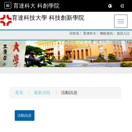
育達科大 科創學院
育達科技大學 科技創新學院
Toggl
回首頁
育達科大
聯絡資訊
資訊入口
首頁
最新消息
活動訊息
活動訊息