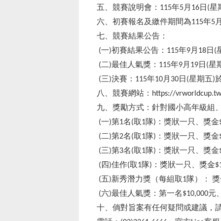
五、競賽說明會：
年
月
日
星
115
5
16
(
六、初賽報名及繳件期間為
年
115
5
七、競賽結果公告：
一
初賽結果公告：
年
月
日
(
)
115
9
18
(
二
最佳人氣獎：
年
月
日
星
(
)
115
9
19
(
三
決賽：
年
月
日
星期五
(
)
115
10
30
(
)
八、競賽網站：
https://vrworldcup.t
九、獎勵方式：針對國小高年級組
一
第
名
取
隊
：獎狀一只、獎金
(
)
1
(
1
)
二
第
名
取
隊
：獎狀一只、獎金
(
)
2
(
1
)
三
第
名
取
隊
：獎狀一只、獎金
(
)
3
(
1
)
四
佳作
取
隊
：獎狀一只、獎金
(
)
(
1
)
$
五
新秀潛力獎（每組取
隊）：
獎
(
)
1
六
最佳人氣獎：第一名
元
(
)
$10,000
十、倘對旨案有任何疑問或建議，