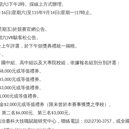
期六
下午
時。採線上方式辦理。
)
2
月
日
星期六
至
年
月
日
星期一
時止。
16
(
)
115
9
14
(
)17
星期五
於競賽官網公告。
)
期六
駭客松公告。
)VR
於上午評選，於下午頒獎典禮統一揭曉。
。
w
、國中組、高中組以及大專院校組，依據報名組別分別評選：
元或等值禮券。
$8,000
元或等值禮券。
$5,000
元或等值禮券。
$3,000
元或等值禮券。
1,000
金
元或等值禮券（限未曾於本賽事獲獎之學校）。
$2,000
、第二名
元、第三名
元。
$6,000
$3,000
請洽臺科大技職賦能研究中心，聯絡電話：
，或全
(02)2730-3757