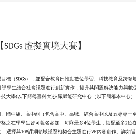
【
虛擬實境大賽】
SDGs
展目標（
），並配合教育部推動數位學習、科技教育及跨領
SDGs
引導學生結合社會議題進行創新實作，提升其問題解決能力與數
科技大學
以下簡稱臺科大
技職賦能研究中心（以下簡稱本中心）
(
)
組、國中組、高中組（包含高中、高職、綜合高中以及五專專一
資格之在學學生皆可報名參加。每隊最多
位學生，搭配至多
位
4
2
軸，選擇與
課綱領域議題相契合主題進行
內容創作。詳如旨
108
VR