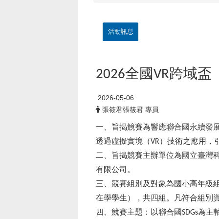
活動訊息
全國
跨域盃
2026
VR
2026-05-06
張筱君張筱君 專員
一、旨揭競賽為響應聯合國永續發
透過虛擬實境（
）技術之應用，
VR
二、旨揭競賽主辦單位為國立臺灣
有限公司。
三、競賽組別及對象為國小高年級
在學學生），共四組。凡符合組別
四、競賽主題：以聯合國
為主
SDGs